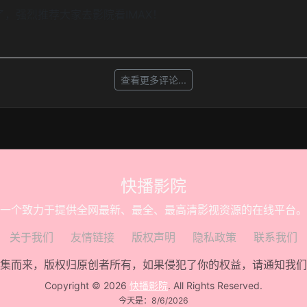
，强烈推荐大家去影院看IMAX！
查看更多评论...
快播影院
一个致力于提供全网最新、最全、最高清影视资源的在线平台。
关于我们
友情链接
版权声明
隐私政策
联系我们
集而来，版权归原创者所有，如果侵犯了你的权益，请通知我们
Copyright © 2026
快播影院
. All Rights Reserved.
今天是：8/6/2026