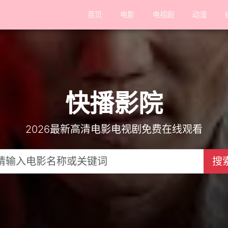
首页
电影
电视剧
动漫
快播影院
2026最新高清电影电视剧免费在线观看
搜